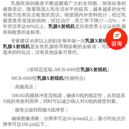
乳腺疾病的频发不断提醒着广大妇女同胞，加强自身的
健康意识。随着我国人民生活水平的提高，越来越多的女性
有能力也有自主检查的意识。根据国内外资料统计，经过乳
腺普查所发现的病例，
经过治疗，死亡率下降27—32%，十
年存活率达80%以上。
乳腺X射线机
是目前世界上公认的乳腺
疾病检查的金标准。
专家建议40岁以上的妇女每年做一次
乳腺X射线机
检查。
乳腺X射线机
是女性乳腺癌早期诊断的金标准，可以发现0.1
毫米的钙化点，没有其他设备可替代。
（深圳迈克瑞--MCR-6000型
乳腺X射线机
）
MCR-6000型
乳腺X射线机
(性能特点)
高频高压：
50KHz高频脉冲直流电源，确保X线的稳定性，从而提高
X线的有效利用率，同时可以减少病人对X线的接受剂量。
微焦点旋转阳极X线球管：
确保图像清晰，分辨率可达18 lp/mm以上，最小钙化点分
辨率可达100 μm以下。